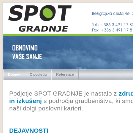
Domov
O podjetju
Reference
Podjetje SPOT GRADNJE je nastalo z
zdru
in izkušenj
s področja gradbeništva, ki smo 
naši dolgi poslovni karieri.
DEJAVNOSTI