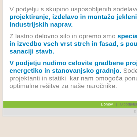
V podjetju s skupino usposobljenih sodela
projektiranje, izdelavo in montažo jekleni
industrijskih naprav.
Z lastno delovno silo in opremo smo
specia
in izvedbo vseh vrst streh in fasad, s p
sanaciji stavb.
V podjetju nudimo celovite gradbene proj
energetiko in stanovanjsko gradnjo.
Sode
projektanti in statiki, kar nam omogoča ponudi
optimalne rešitve za naše naročnike.
Domov
|
O podjetju
© 